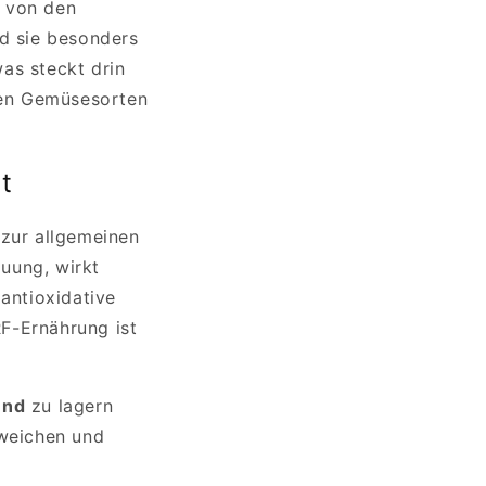
n von den
nd sie besonders
as steckt drin
sten Gemüsesorten
t
e zur allgemeinen
uung, wirkt
antioxidative
F-Ernährung ist
end
zu lagern
nweichen und