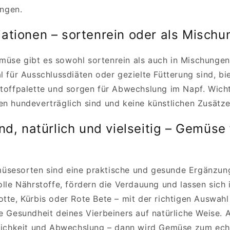
engen.
ationen – sortenrein oder als Mischu
üse gibt es sowohl sortenrein als auch in Mischunge
al für Ausschlussdiäten
oder gezielte Fütterung sind, b
toffpalette
und sorgen für Abwechslung im Napf. Wichtig
en hundeverträglich sind und keine künstlichen Zusätze
nd, natürlich und vielseitig – Gemüse
üsesorten sind eine praktische und gesunde Ergänzung
olle Nährstoffe, fördern die Verdauung und lassen sich i
otte, Kürbis oder Rote Bete – mit der richtigen Auswah
ie Gesundheit deines Vierbeiners auf natürliche Weise. 
glichkeit und Abwechslung – dann wird Gemüse zum ech