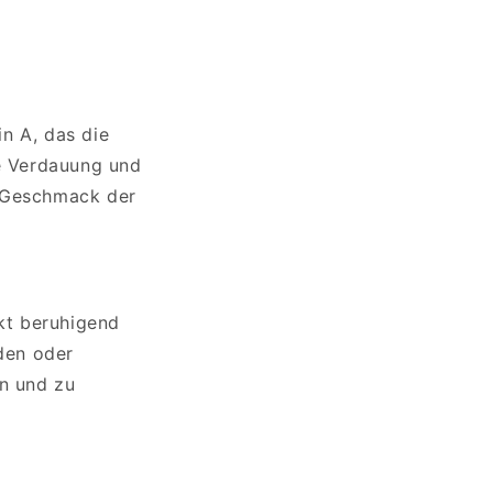
n A, das die
de Verdauung und
n Geschmack der
rkt beruhigend
den oder
rn und zu