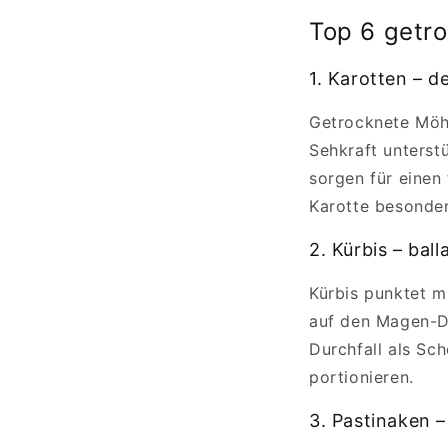
Top 6 getr
1. Karotten – d
Getrocknete Möhr
Sehkraft unterst
sorgen für einen
Karotte besonder
2. Kürbis – ba
Kürbis punktet m
auf den Magen-D
Durchfall als Sc
portionieren.
3. Pastinaken –