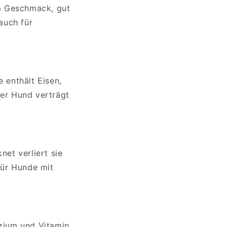
im Geschmack, gut
 auch für
e enthält Eisen,
der Hund verträgt
net verliert sie
 für Hunde mit
lzium und Vitamin