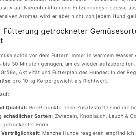
positiv auf Nierenfunktion und Entzündungsprozesse au
ensiven Aromas wird er aber nicht von jedem Hund geli
r Fütterung getrockneter Gemüsesort
t
müse sollte vor dem Füttern immer in warmem Wasser 
 bis 30 Minuten genügen, um es wieder aufzubereiten
h Größe, Aktivität und Futterplan des Hundes: In der Re
müse
pro 10 kg Körpergewicht als Richtwert.
auf:
d Qualität
:
Bio-Produkte ohne Zusatzstoffe sind die b
 schädlicher Sorten
:
Zwiebeln, Knoblauch, Lauch & Co
in getrockneter Form.
 Verträglichkeit
:
Manche Hunde reagieren empfindlich 