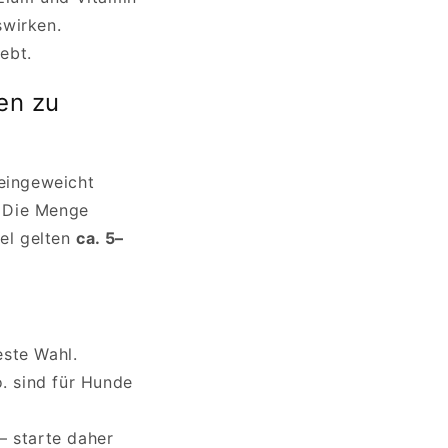
swirken.
ebt.
en zu
eingeweicht
. Die Menge
gel gelten
ca. 5–
este Wahl.
. sind für Hunde
– starte daher