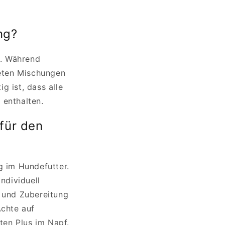
ng?
n. Während
ieten
Mischungen
 ist, dass alle
 enthalten.
 für den
 im Hundefutter.
ndividuell
l und Zubereitung
Achte auf
ten Plus im Napf.