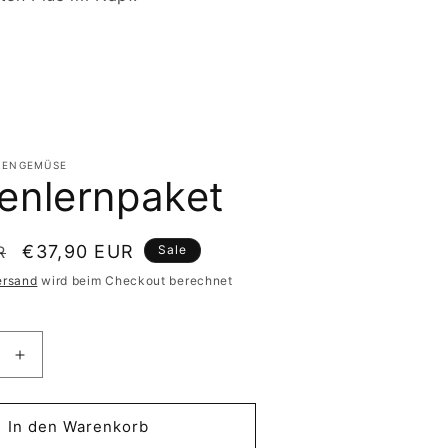
KENGEMÜSE
enlernpaket
Verkaufspreis
€37,90 EUR
R
Sale
ersand
wird beim Checkout berechnet
e
Erhöhe
die
Menge
für
In den Warenkorb
rnpaket
Kennenlernpaket