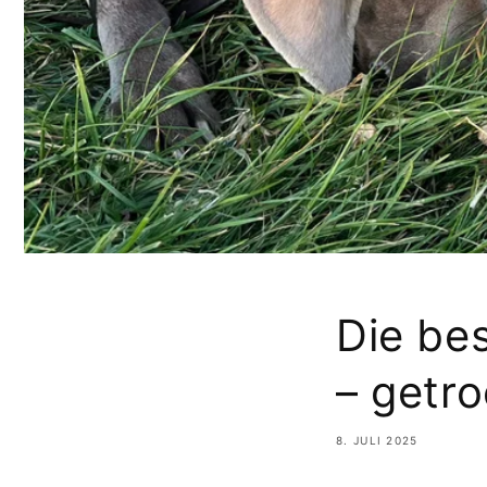
Die be
– getro
8. JULI 2025