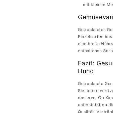
mit kleinen M
Gemüsevari
Getrocknetes Gem
Einzelsorten ide
eine breite Nährs
enthaltenen Sort
Fazit: Gesu
Hund
Getrocknete Gem
Sie liefern wertv
dosieren. Ob Kar
unterstützt du d
Qualität, Verträ