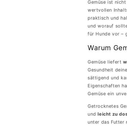
Gemüse ist nicht
wertvollen Inhal
praktisch und ha
und worauf sollt
für Hunde vor – g
Warum Gemü
Gemüse liefert
w
Gesundheit deine
sättigend und ka
Eigenschaften ha
Gemüse ein unver
Getrocknetes Gem
und
leicht zu do
unter das Futter