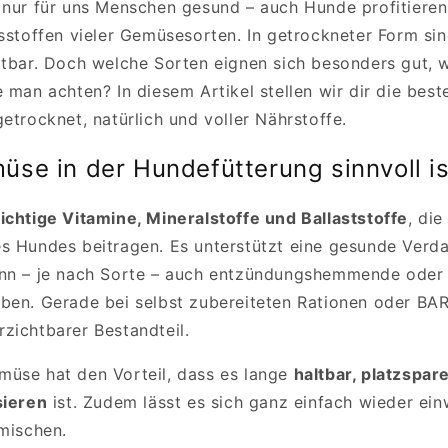
 nur für uns Menschen gesund – auch Hunde profitiere
tsstoffen vieler Gemüsesorten. In getrockneter Form si
ltbar. Doch welche Sorten eignen sich besonders gut, w
e man achten? In diesem Artikel stellen wir dir die be
etrocknet, natürlich und voller Nährstoffe.
se in der Hundefütterung sinnvoll is
ichtige Vitamine, Mineralstoffe und Ballaststoffe
, di
s Hundes beitragen. Es unterstützt eine gesunde Verda
nn – je nach Sorte – auch entzündungshemmende oder 
ben. Gerade bei selbst zubereiteten Rationen oder BAR
zichtbarer Bestandteil.
üse hat den Vorteil, dass es lange
haltbar, platzspar
sieren
ist. Zudem lässt es sich ganz einfach wieder ei
 mischen.