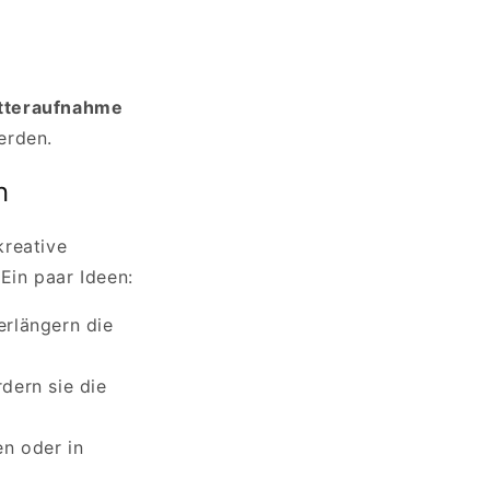
tteraufnahme
erden.
n
kreative
Ein paar Ideen:
erlängern die
dern sie die
n oder in