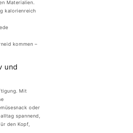
en Materialien.
g kalorienreich
jede
erneid kommen –
iv und
tigung. Mit
he
Gemüsesnack oder
ealltag spannend,
ür den Kopf,