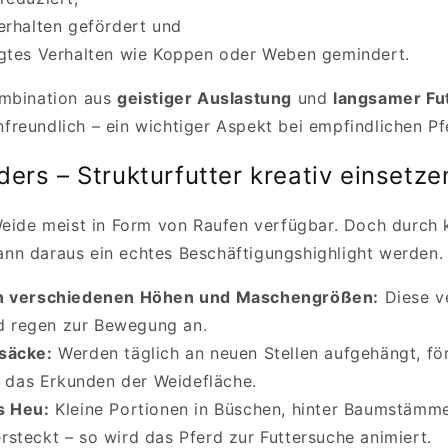
erhalten gefördert und
gtes Verhalten wie Koppen oder Weben gemindert.
ombination aus
geistiger Auslastung
und
langsamer Fu
reundlich – ein wichtiger Aspekt bei empfindlichen Pf
ers – Strukturfutter kreativ einsetze
Weide meist in Form von Raufen verfügbar. Doch durch 
n daraus ein echtes Beschäftigungshighlight werden. 
n verschiedenen Höhen und Maschengrößen:
Diese v
d regen zur Bewegung an.
säcke:
Werden täglich an neuen Stellen aufgehängt, för
 das Erkunden der Weidefläche.
s Heu:
Kleine Portionen in Büschen, hinter Baumstämme
ersteckt – so wird das Pferd zur Futtersuche animiert.