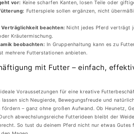
geht vor:
Keine scharfen Kanten, losen Teile oder giftig
fütterung:
Futterspiele sollen ergänzen, nicht übermäßi
e Verträglichkeit beachten:
Nicht jedes Pferd verträgt 
der Kräutermischung.
namik beobachten:
In Gruppenhaltung kann es zu Futt
t mehrere Futterstationen anbieten.
häftigung mit Futter – einfach, effekt
 ideale Voraussetzungen für eine kreative Futterbeschäf
n lassen sich Neugierde, Bewegungsfreude und natürlic
n fördern – ganz ohne großen Aufwand. Ob Heunetz, 
 Durch abwechslungsreiche Futterideen bleibt der Weid
recht. So tust du deinem Pferd nicht nur etwas Gutes f
r den Magen.