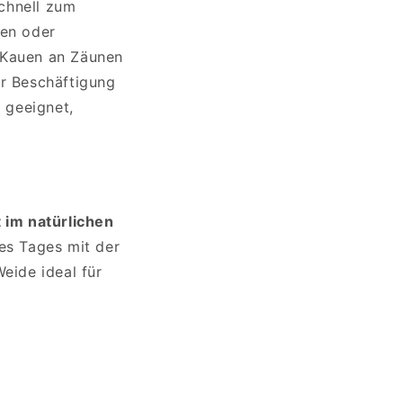
chnell zum
en oder
 Kauen an Zäunen
ur Beschäftigung
e geeignet,
 im natürlichen
des Tages mit der
eide ideal für