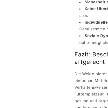
Sicherheit 
Keine Über
sein.
Individuell
Gemüsesorte o
Soziale Dy
daher möglichs
Fazit: Besc
artgerecht
Die Weide bietet
einfachen Mittel
Verhaltensweise
Futterspielzeug:
gesund und artge
sondern auch fü