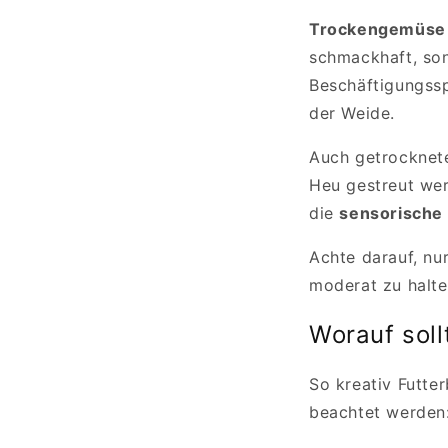
Trockengemüse
schmackhaft, sond
Beschäftigungsspi
der Weide.
Auch getrocknete
Heu gestreut we
die
sensorisch
Achte darauf, n
moderat zu halte
Worauf sol
So kreativ Futte
beachtet werden