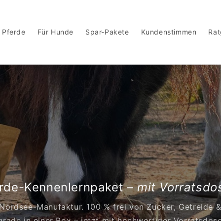
 Pferde
Für Hunde
Spar-Pakete
Kundenstimmen
Rat
erde-Kennenlernpaket –
mit Vorratsdo
 Nordsee-Manufaktur. 100 % frei von Zucker, Getreide 
rade in einer Box – jetzt mit hochwertiger Vorratsdose