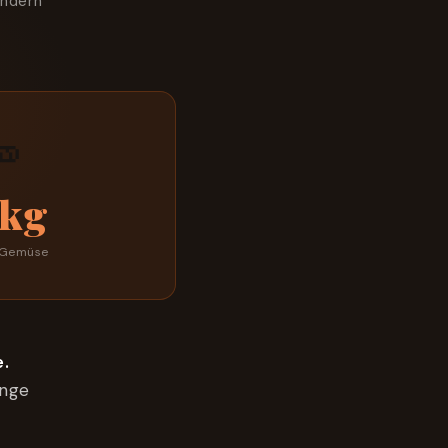
ondern

 kg
 Gemüse
e.
ange