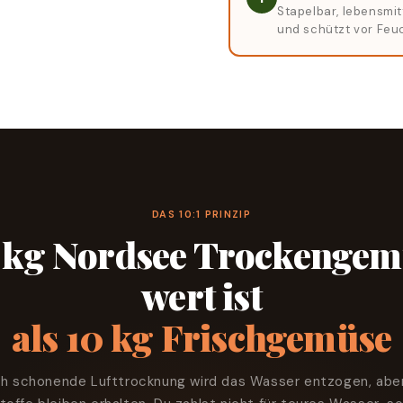
Stapelbar, lebensmit
und schützt vor Feuc
DAS 10:1 PRINZIP
 kg Nordsee Trockengem
wert ist
als 10 kg Frischgemüse
h schonende Lufttrocknung wird das Wasser entzogen, aber