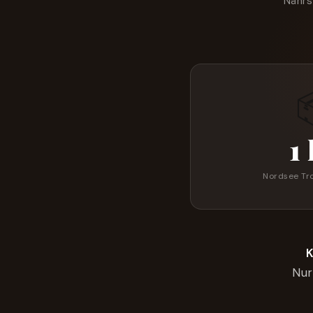
Nährs
1
Nordsee T
K
Nur