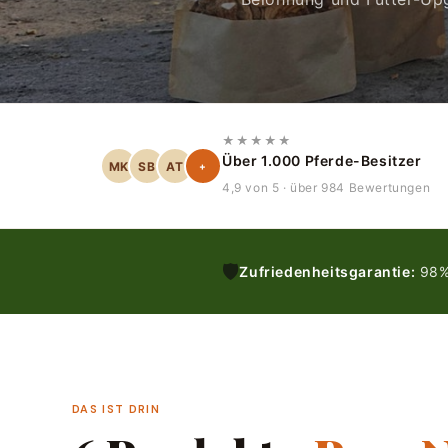
★★★★★
Über 1.000 Pferde-Besitzer
MK
SB
AT
+
4,9 von 5 · über 984 Bewertungen
🛡️
Zufriedenheitsgarantie:
98% 
DAS IST DRIN