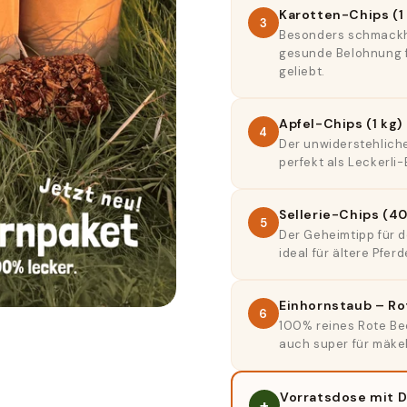
Karotten-Chips (1
3
Besonders schmackha
gesunde Belohnung f
geliebt.
Apfel-Chips (1 kg)
4
Der unwiderstehliche
perfekt als Leckerli
Sellerie-Chips (4
5
Der Geheimtipp für 
ideal für ältere Pfer
Einhornstaub – Ro
6
100% reines Rote Bee
auch super für mäkel
Vorratsdose mit D
+