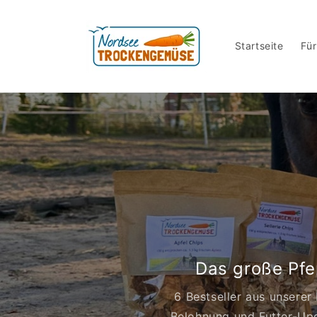
Direkt
zum
Inhalt
Startseite
Für
Das große Pf
6 Bestseller aus unserer
Belohnung und Futter-Upg