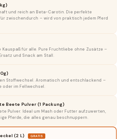
 kg)
ft und reich an Beta-Carotin. Die perfekte
ür zwischendurch – wird von praktisch jedem Pferd
 Kauspaß für alle. Pure Fruchtliebe ohne Zusätze –
-Ersatz und Snack am Stall.
00g)
den Stoffwechsel. Aromatisch und entschlackend –
de oder im Fellwechsel.
te Beete Pulver (1 Packung)
te Pulver. Ideal um Mash oder Futter aufzuwerten,
ige Pferde, die alles genau beschnuppern.
eckel (2 L)
GRATIS