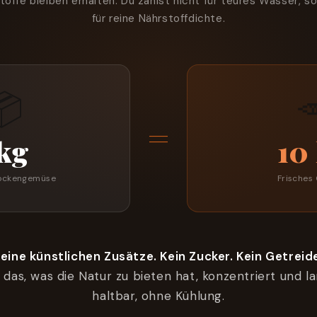
toffe bleiben erhalten. Du zahlst nicht für teures Wasser, s
für reine Nährstoffdichte.
📦

=
 kg
10
rockengemüse
Frisches
eine künstlichen Zusätze. Kein Zucker. Kein Getreid
 das, was die Natur zu bieten hat, konzentriert und l
haltbar, ohne Kühlung.