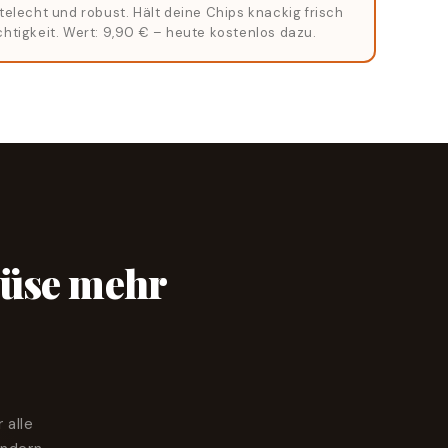
telecht und robust. Hält deine Chips knackig frisch
htigkeit. Wert: 9,90 € – heute kostenlos dazu.
üse mehr
 alle