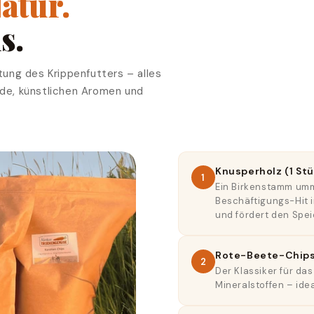
atur.
s.
tung des Krippenfutters – alles
eide, künstlichen Aromen und
Knusperholz (1 Stü
1
Ein Birkenstamm umm
Beschäftigungs-Hit i
und fördert den Spei
Rote-Beete-Chips 
2
Der Klassiker für da
Mineralstoffen – ide